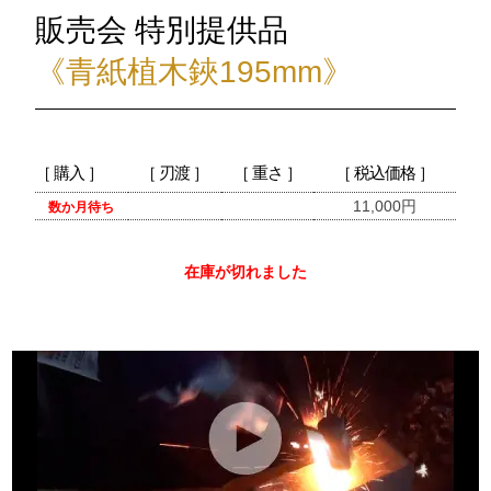
販売会 特別提供品
《青紙植木鋏195mm》
［ 購入 ］
［ 刃渡 ］
［ 重さ ］
［ 税込価格 ］
11,000円
数か月待ち
在庫が切れました