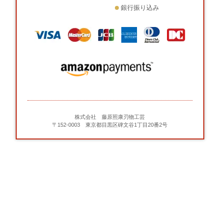
銀行振り込み
株式会社 藤原照康刃物工芸
〒152-0003 東京都目黒区碑文谷1丁目20番2号