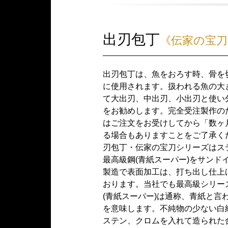
出刃包丁
《伝家の宝刀
出刃包丁は、魚をおろす時、骨を
に使用されます。扱われる魚の大
て大出刃、中出刃、小出刃と使い
をお勧めします。完全受注製作の
はご注文をお受けしてから「数ヶ
る場合もありますことをご了承く
刃包丁・伝家の宝刀シリーズはス
最高級鋼(青紙スーパー)をサンド
製造で表面加工は、打ち出し仕上
おります。当社でも最高級シリー
(青紙スーパー)は通称、青紙と言
を意味します。不純物の少ない白
ステン、クロムを入れて造られた