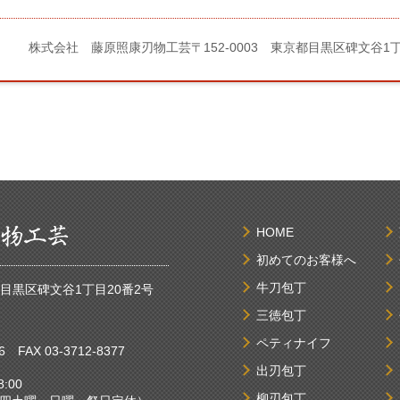
株式会社 藤原照康刃物工芸
〒152-0003 東京都目黒区碑文谷1
HOME
初めてのお客様へ
牛刀包丁
京都目黒区碑文谷1丁目20番2号
三徳包丁
ペティナイフ
6
FAX 03-3712-8377
出刃包丁
:00
柳刃包丁