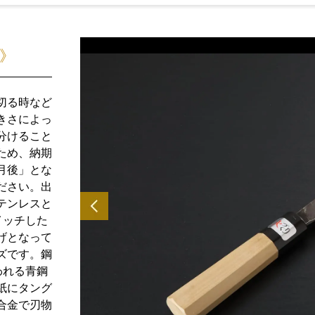
》
切る時など
きさによっ
分けること
ため、納期
月後」とな
ださい。出
テンレスと
イッチした
げとなって
ズです。鋼
われる青鋼
紙にタング
合金で刃物