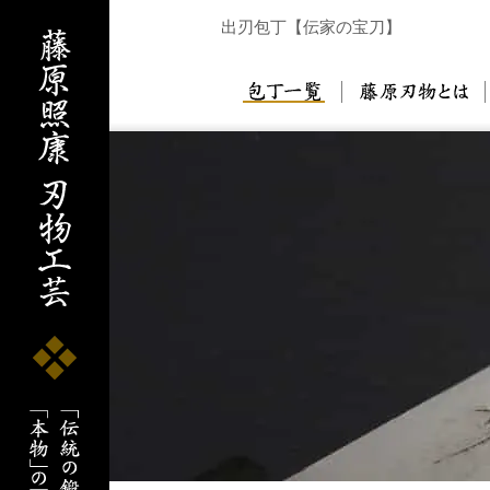
出刃包丁【伝家の宝刀】
包丁一覧
藤