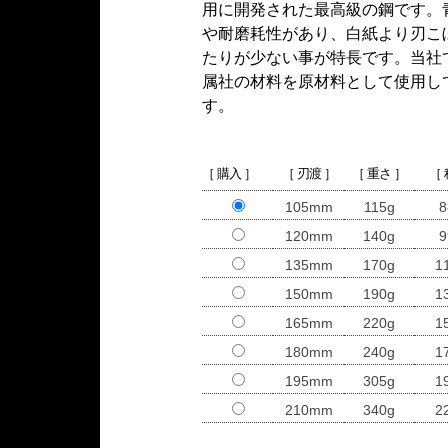
用に開発された最高級の鋼です。
や耐磨耗性があり、白紙より刃こ
たりが少ない事が特長です。当社
属社の材料を原材料として使用し
す。
［ 購入 ］
［ 刃渡 ］
［ 重さ ］
［
105mm
115g
8
120mm
140g
9
135mm
170g
1
150mm
190g
1
165mm
220g
1
180mm
240g
1
195mm
305g
1
210mm
340g
2