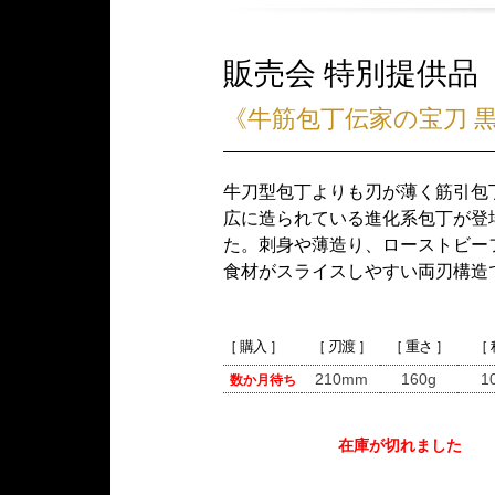
販売会 特別提供品
《牛筋包丁伝家の宝刀 
牛刀型包丁よりも刃が薄く筋引包
広に造られている進化系包丁が登
た。刺身や薄造り、ローストビー
食材がスライスしやすい両刃構造
［ 購入 ］
［ 刃渡 ］
［ 重さ ］
［
210mm
160g
1
数か月待ち
在庫が切れました