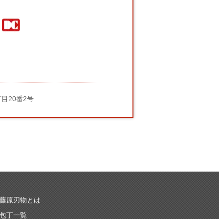
丁目20番2号
藤原刃物とは
包丁一覧