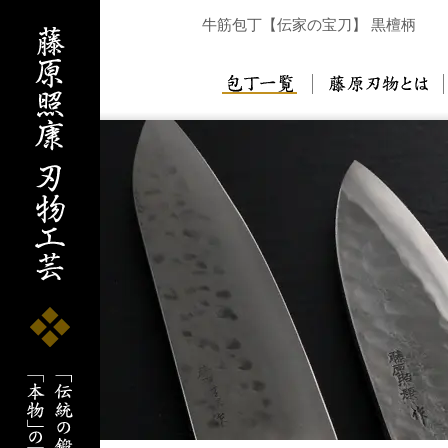
牛筋包丁【伝家の宝刀】 黒檀柄
包丁一覧
藤