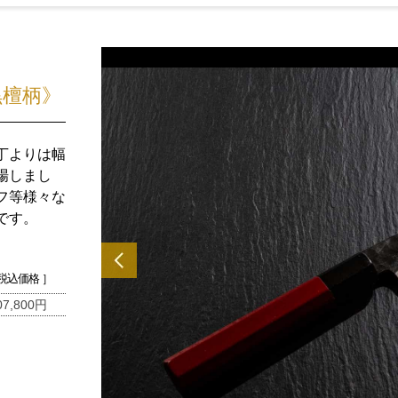
黒檀柄》
丁よりは幅
場しまし
フ等様々な
です。
 税込価格 ］
07,800円