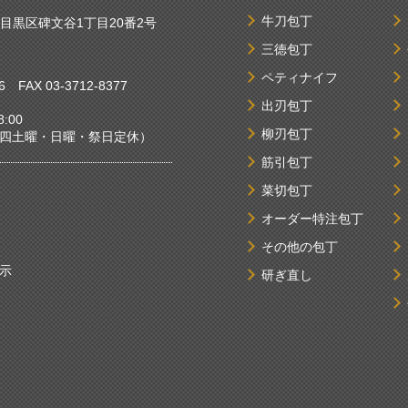
牛刀包丁
京都目黒区碑文谷1丁目20番2号
三徳包丁
ペティナイフ
6
FAX 03-3712-8377
出刃包丁
:00
柳刃包丁
曜・日曜・祭日定休）
筋引包丁
菜切包丁
オーダー特注包丁
その他の包丁
示
研ぎ直し