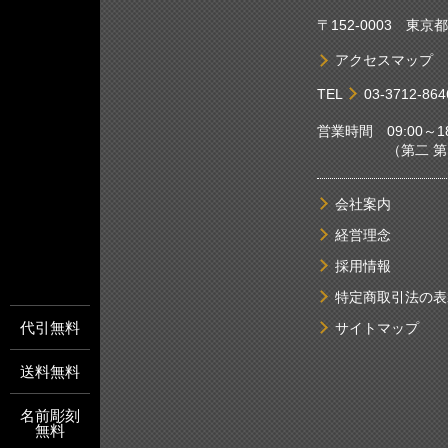
〒152-0003 東
アクセスマップ
TEL
03-3712-864
営業時間 09:00～18
（第二 第四土
会社案内
経営理念
採用情報
特定商取引法の表
代引無料
サイトマップ
送料無料
名前彫刻
無料