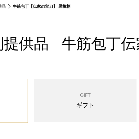
供品
牛筋包丁【伝家の宝刀】 黒檀柄
別提供品
牛筋包丁伝
|
GIFT
ギフト