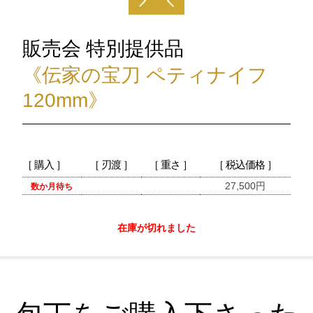
販売会 特別提供品
《伝家の宝刀 ペティナイフ
120mm》
［ 購入 ］
［ 刃渡 ］
［ 重さ ］
［ 税込価格 ］
27,500円
数か月待ち
在庫が切れました