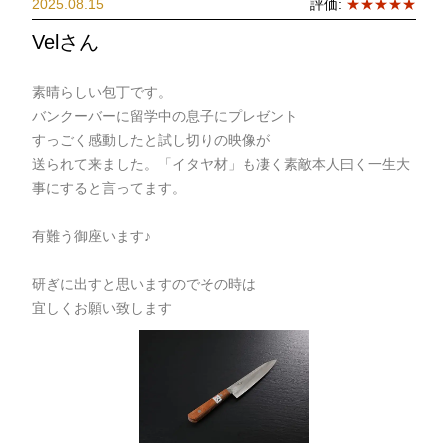
2025.08.15
評価:
★★★★★
Velさん
素晴らしい包丁です。
バンクーバーに留学中の息子にプレゼント
すっごく感動したと試し切りの映像が
送られて来ました。「イタヤ材」も凄く素敵本人曰く一生大
事にすると言ってます。
有難う御座います♪
研ぎに出すと思いますのでその時は
宜しくお願い致します