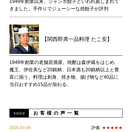
1949年創業以来、ジャンボ餃子といわれ親しまれて
きました。手作りでジューシーな焼餃子が評判
【関西即席一品料理 たこ安】
1949年創業の老舗居酒屋。焼酎は森伊蔵をはじめ、
魔王、伊佐美など20銘柄、日本酒も20銘柄以上と豊
富に揃う。料理は刺身、焼き物、揚げ物など40品に
当日おすすめ15品が加わる。
voice
お客様の声一覧
2026.03.09
評価:
★★★★★