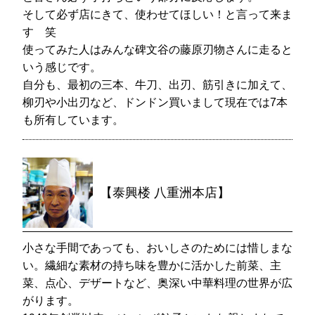
そして必ず店にきて、使わせてほしい！と言って来ま
す 笑
使ってみた人はみんな碑文谷の藤原刃物さんに走ると
いう感じです。
自分も、最初の三本、牛刀、出刃、筋引きに加えて、
柳刃や小出刃など、ドンドン買いまして現在では7本
も所有しています。
【泰興楼 八重洲本店】
小さな手間であっても、おいしさのためには惜しまな
い。繊細な素材の持ち味を豊かに活かした前菜、主
菜、点心、デザートなど、奥深い中華料理の世界が広
がります。