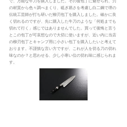
で、万能な牛刀を購入しました。その後包丁に魅せられ、刃
の材質から色々調べまくり、砥ぎ易さを考慮し白二鋼で堺の
伝統工芸師が打ち研いだ柳刃包丁を購入しました。確かに良
く切れるのですが、先に購入した牛刀のような「何処までも
切れて行く」感じではありませんでした。買って後悔と言う
とこの包丁が可哀想なので大切に使いますが、近い内に当店
の柳刃包丁とキャンプ用に小さい包丁を購入したいと考えて
おります。不謹慎な言い方ですが、これが人を切る刀の切れ
味なのか？と思わせる、少し小寒い位の切れ味に感じられま
す。