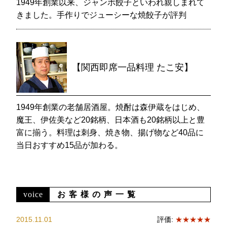
1949年創業以来、ジャンボ餃子といわれ親しまれて
きました。手作りでジューシーな焼餃子が評判
【関西即席一品料理 たこ安】
1949年創業の老舗居酒屋。焼酎は森伊蔵をはじめ、
魔王、伊佐美など20銘柄、日本酒も20銘柄以上と豊
富に揃う。料理は刺身、焼き物、揚げ物など40品に
当日おすすめ15品が加わる。
voice
お客様の声一覧
2015.11.01
評価:
★★★★★