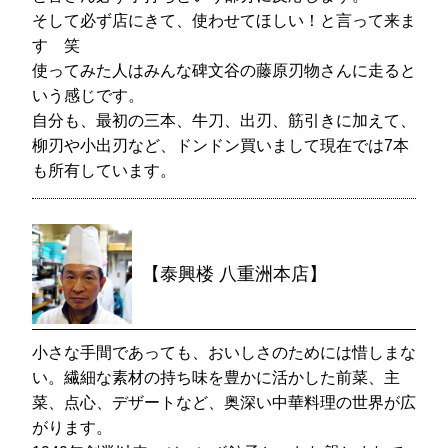
そして必ず店にきて、使わせてほしい！と言って来ま
す 笑
使ってみた人はみんな碑文谷の藤原刃物さんに走ると
いう感じです。
自分も、最初の三本、牛刀、出刃、筋引きに加えて、
柳刃や小出刃など、ドンドン買いまして現在では7本
も所有しています。
【泰興楼 八重洲本店】
小さな手間であっても、おいしさのためには惜しまな
い。繊細な素材の持ち味を豊かに活かした前菜、主
菜、点心、デザートなど、奥深い中華料理の世界が広
がります。