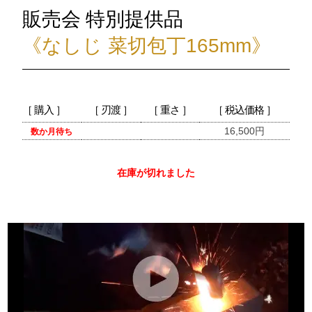
販売会 特別提供品
《なしじ 菜切包丁165mm》
［ 購入 ］
［ 刃渡 ］
［ 重さ ］
［ 税込価格 ］
16,500円
数か月待ち
在庫が切れました