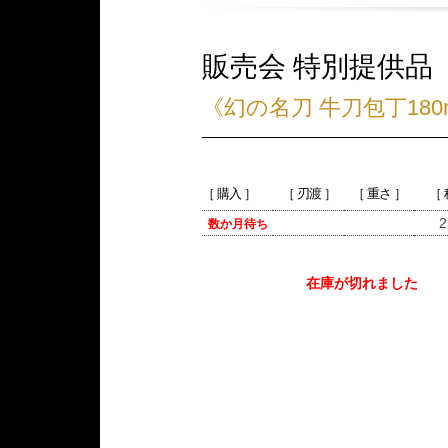
販売会 特別提供品
《幻の名刀 牛刀包丁180
［ 購入 ］
［ 刃渡 ］
［ 重さ ］
［
2
数か月待ち
在庫が切れました