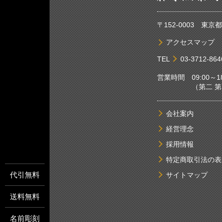
〒152-0003 東
アクセスマップ
TEL
03-3712-864
営業時間 09:00～18
（第二 第四土
会社案内
経営理念
採用情報
特定商取引法の表
代引無料
サイトマップ
送料無料
名前彫刻