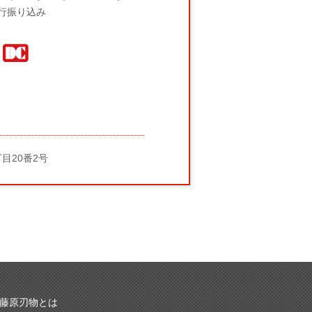
行振り込み
丁目20番2号
藤原刃物とは