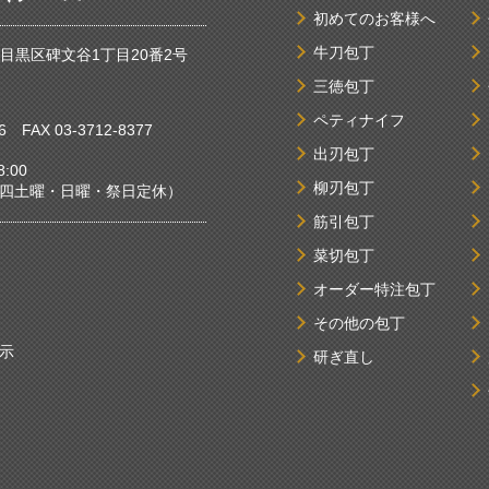
初めてのお客様へ
牛刀包丁
京都目黒区碑文谷1丁目20番2号
三徳包丁
ペティナイフ
6
FAX 03-3712-8377
出刃包丁
:00
柳刃包丁
曜・日曜・祭日定休）
筋引包丁
菜切包丁
オーダー特注包丁
その他の包丁
示
研ぎ直し