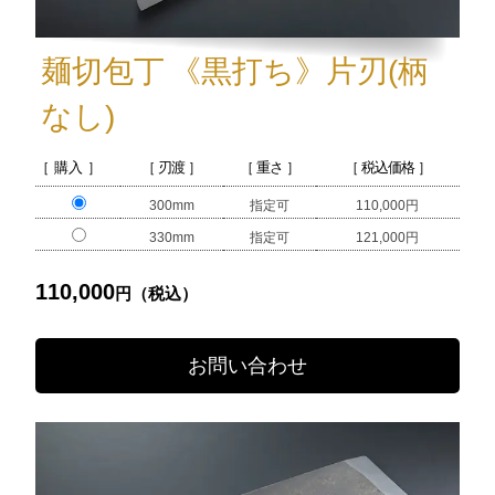
麺切包丁
《黒打ち》
片刃(柄
なし)
［ 購入 ］
［ 刃渡 ］
［ 重さ ］
［ 税込価格 ］
300mm
指定可
110,000円
330mm
指定可
121,000円
110,000
円（税込）
お問い合わせ