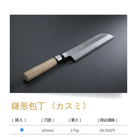
鎌形包丁
《カスミ》
［ 購入 ］
［ 刃渡 ］
［ 重さ ］
［ 税込価格 ］
165mm
175g
49,500円