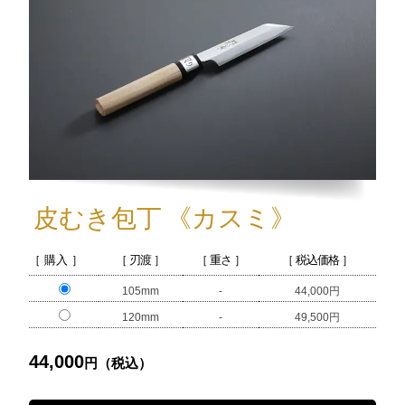
皮むき包丁
《カスミ》
［ 購入 ］
［ 刃渡 ］
［ 重さ ］
［ 税込価格 ］
105mm
-
44,000円
120mm
-
49,500円
44,000
円（税込）