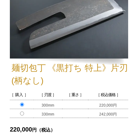
麺切包丁
《黒打ち 特上》
片刃
(柄なし)
［ 購入 ］
［ 刃渡 ］
［ 重さ ］
［ 税込価格 ］
300mm
220,000円
330mm
242,000円
220,000
円（税込）