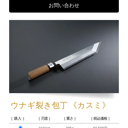
お問い合わせ
ウナギ裂き包丁
《カスミ》
［ 購入 ］
［ 刃渡 ］
［ 重さ ］
［ 税込価格 ］