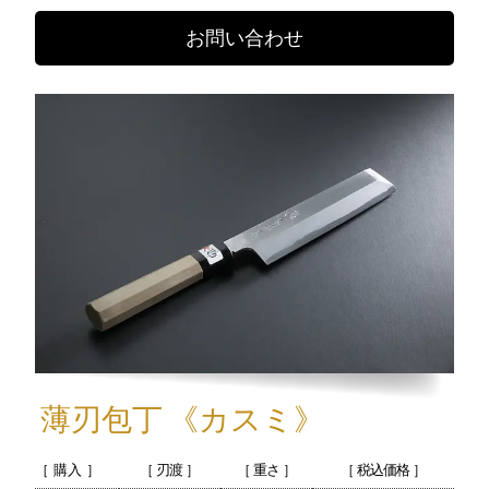
お問い合わせ
薄刃包丁
《カスミ》
［ 購入 ］
［ 刃渡 ］
［ 重さ ］
［ 税込価格 ］