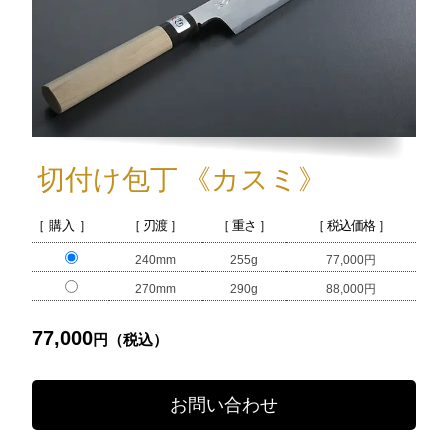
切付け包丁
《カスミ》
［ 購入 ］
［ 刃渡 ］
［ 重さ ］
［ 税込価格 ］
240mm
255g
77,000円
270mm
290g
88,000円
77,000
円（税込）
お問い合わせ