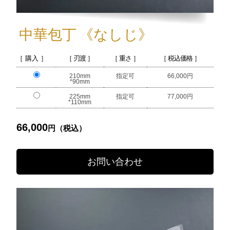
中華包丁
《なしじ》
［ 購入 ］
［ 刃渡 ］
［ 重さ ］
［ 税込価格 ］
210mm
指定可
66,000円
*90mm
225mm
指定可
77,000円
*110mm
66,000
円（税込）
お問い合わせ