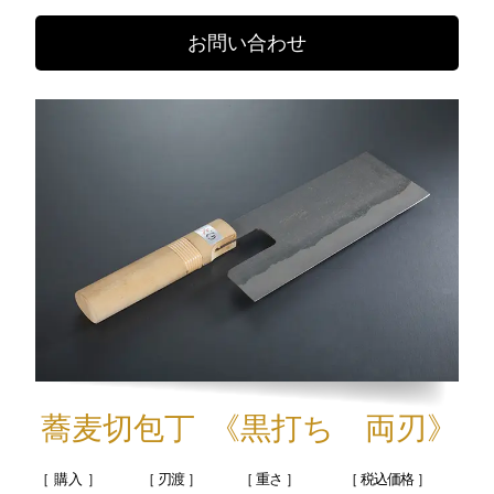
お問い合わせ
蕎麦切包丁
《黒打ち 両刃》
［ 購入 ］
［ 刃渡 ］
［ 重さ ］
［ 税込価格 ］