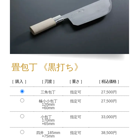
畳包丁
《黒打ち》
［ 購入 ］
［ 刃渡 ］
［ 重さ ］
［ 税込価格 ］
三角包丁
指定可
27,500円
極小小包丁
指定可
27,500円
120mm
×60mm
小包丁
指定可
33,000円
170mm
×65mm
四井 185mm
指定可
38,500円
×75mm