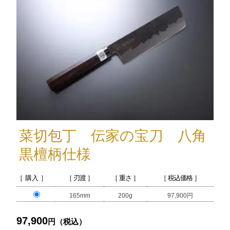
菜切包丁 伝家の宝刀 八角
黒檀柄仕様
［ 購入 ］
［ 刃渡 ］
［ 重さ ］
［ 税込価格 ］
165mm
200g
97,900円
97,900
円（税込）