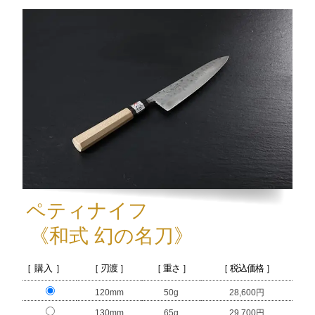
ペティナイフ
《和式 幻の名刀》
［ 購入 ］
［ 刃渡 ］
［ 重さ ］
［ 税込価格 ］
120mm
50g
28,600円
130mm
65g
29,700円