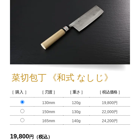
菜切包丁
《和式 なしじ》
［ 購入 ］
［ 刃渡 ］
［ 重さ ］
［ 税込価格 ］
130mm
120g
19,800円
150mm
130g
22,000円
165mm
140g
24,200円
19,800
円（税込）