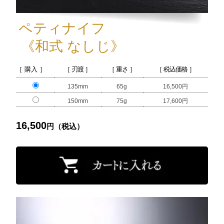
ペティナイフ
《和式 なしじ》
［ 購入 ］
［ 刃渡 ］
［ 重さ ］
［ 税込価格 ］
135mm
65g
16,500円
150mm
75g
17,600円
16,500
円（税込）