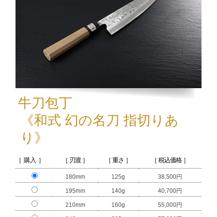
牛刀包丁
《和式 幻の名刀 指切りあ
り》
［ 購入 ］
［ 刃渡 ］
［ 重さ ］
［ 税込価格 ］
180mm
125g
38,500円
195mm
140g
40,700円
210mm
160g
55,000円