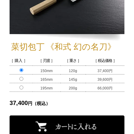
菜切包丁
《和式 幻の名刀》
［ 購入 ］
［ 刃渡 ］
［ 重さ ］
［ 税込価格 ］
150mm
120g
37,400円
165mm
145g
39,600円
195mm
200g
66,000円
37,400
円（税込）