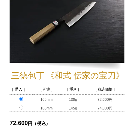
三徳包丁
《和式 伝家の宝刀》
［ 購入 ］
［ 刃渡 ］
［ 重さ ］
［ 税込価格 ］
165mm
130g
72,600円
180mm
145g
74,800円
72,600
円（税込）