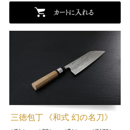
三徳包丁
《和式 幻の名刀》