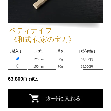
ペティナイフ
《和式 伝家の宝刀》
［ 購入 ］
［ 刃渡 ］
［ 重さ ］
［ 税込価格 ］
120mm
50g
63,800円
150mm
70g
66,000円
63,800
円（税込）