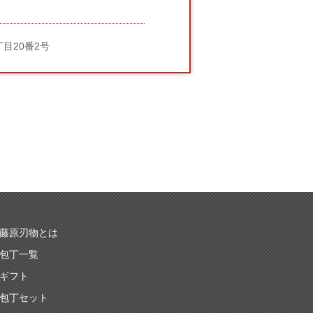
丁目20番2号
藤原刃物とは
包丁一覧
ギフト
包丁セット