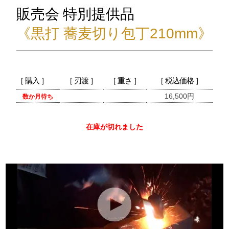
販売会 特別提供品
《黒打 蕎麦切り包丁210mm》
［ 購入 ］
［ 刃渡 ］
［ 重さ ］
［ 税込価格 ］
16,500円
数か月待ち
在庫が切れました