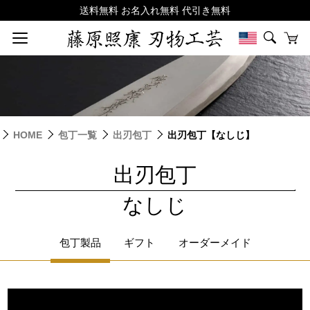
HOME
包丁一覧
出刃包丁
出刃包丁【なしじ】
出刃包丁
|
なしじ
包丁製品
ギフト
オーダーメイド