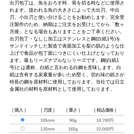
出刃包丁は、魚をおろす時、骨を切る時などに使用さ
れます。扱われる魚の大きさによって大出刃、中出
刃、小出刃と使い分けることをお勧めします。完全受
注製作のため、納期はご注文をお受けしてから「数ヶ
月後」となる場合もありますことをご了承ください。
出刃包丁・なしじ加工はステンレスと鋼(白紙1号)を
サンドイッチした製造で表面加工を梨の肌のような仕
上げで食品が包丁面につきにくい仕上げとなっており
ます。最もリーズナブルなシリーズです。鋼(白紙1
号)とは通称、白紙と言われる白鋼を意味します。白
紙は含有する炭素量が多いため堅く、切れ味の鋭さが
特長の鋼を原材料に使用しております。当社では日立
金属社の材料を原材料として使用しております。
［ 購入 ］
［ 刃渡 ］
［ 重さ ］
［ 税込価格 ］
105mm
90g
18,700円
135mm
165g
22,000円