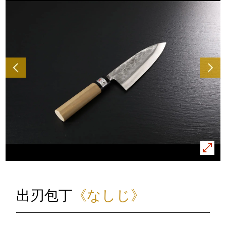
出刃包丁
《なしじ》