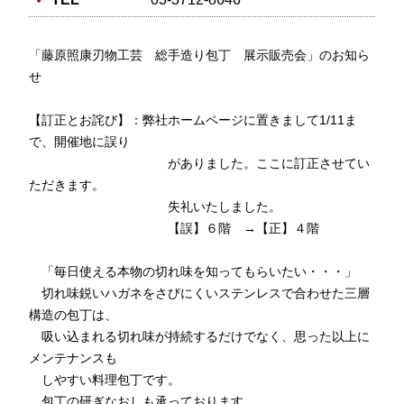
「藤原照康刃物工芸 総手造り包丁 展示販売会」のお知ら
せ
【訂正とお詫び】：弊社ホームページに置きまして1/11ま
で、開催地に誤り
がありました。ここに訂正させてい
ただきます。
失礼いたしました。
【誤】６階 →【正】４階
「毎日使える本物の切れ味を知ってもらいたい・・・」
切れ味鋭いハガネをさびにくいステンレスで合わせた三層
構造の包丁は、
吸い込まれる切れ味が持続するだけでなく、思った以上に
メンテナンスも
しやすい料理包丁です。
包丁の研ぎなおしも承っております。