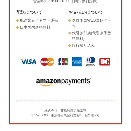
営業時間／9:00〜18:00(日曜・祭日定休)
配送について
お支払いについて
配送業者／ヤマト運輸
クロネコWEBコレクト
※
日本国内送料無料
代引き引換(代引き手数
料無料)
銀行振り込み
株式会社 藤原照康刃物工芸
〒152-0003 東京都目黒区碑文谷1丁目20番2号