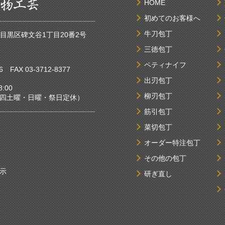
HOME
初めてのお客様へ
牛刀包丁
京都目黒区碑文谷1丁目20番2号
三徳包丁
ペティナイフ
6
FAX 03-3712-8377
出刃包丁
:00
柳刃包丁
曜・日曜・祭日定休）
筋引包丁
菜切包丁
オーダー特注包丁
その他の包丁
示
研ぎ直し