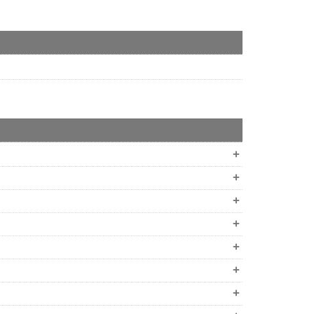
。
+
+
+
+
+
+
+