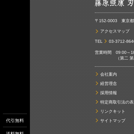
〒152-0003 東
アクセスマップ
TEL
03-3712-864
営業時間 09:00～18
（第二 第四土
会社案内
経営理念
採用情報
特定商取引法の表
リンクキット
代引無料
サイトマップ
送料無料