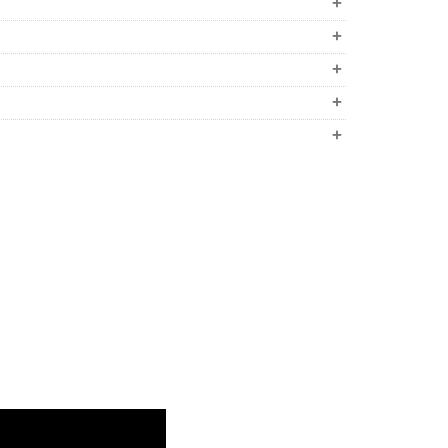
+
+
+
+
+