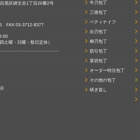
牛刀包丁
京都目黒区碑文谷1丁目20番2号
三徳包丁
ペティナイフ
6
FAX 03-3712-8377
出刃包丁
:00
柳刃包丁
曜・日曜・祭日定休）
筋引包丁
菜切包丁
オーダー特注包丁
その他の包丁
示
研ぎ直し