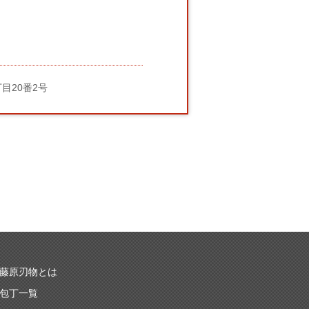
丁目20番2号
藤原刃物とは
包丁一覧