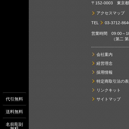
〒152-0003 東
アクセスマップ
TEL
03-3712-864
営業時間 09:00～18
（第二 第四土
会社案内
経営理念
採用情報
特定商取引法の表
リンクキット
代引無料
サイトマップ
送料無料
名前彫刻
無料