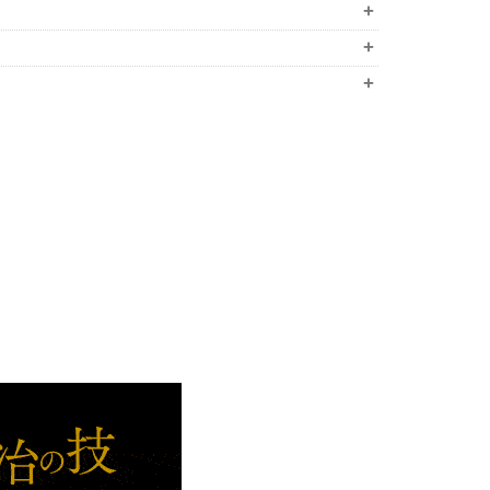
+
+
+