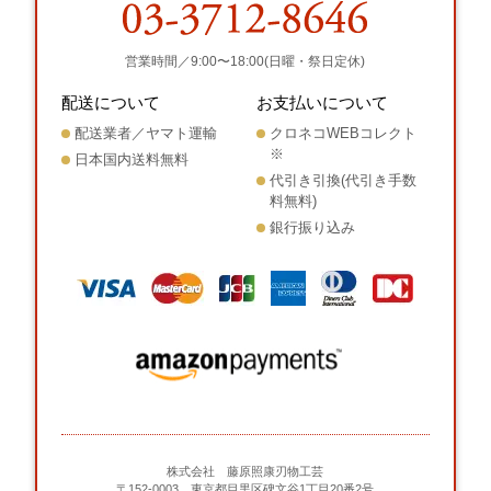
営業時間／9:00〜18:00(日曜・祭日定休)
配送について
お支払いについて
配送業者／ヤマト運輸
クロネコWEBコレクト
※
日本国内送料無料
代引き引換(代引き手数
料無料)
銀行振り込み
株式会社 藤原照康刃物工芸
〒152-0003 東京都目黒区碑文谷1丁目20番2号