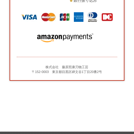
銀行振り込み
株式会社 藤原照康刃物工芸
〒152-0003 東京都目黒区碑文谷1丁目20番2号