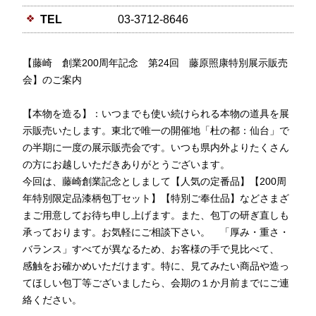
TEL
03-3712-8646
【藤崎 創業200周年記念 第24回 藤原照康特別展示販売
会】のご案内
【本物を造る】：いつまでも使い続けられる本物の道具を展
示販売いたします。東北で唯一の開催地「杜の都：仙台」で
の半期に一度の展示販売会です。いつも県内外よりたくさん
の方にお越しいただきありがとうございます。
今回は、藤崎創業記念としまして【人気の定番品】【200周
年特別限定品漆柄包丁セット】【特別ご奉仕品】などさまざ
まご用意してお待ち申し上げます。また、包丁の研ぎ直しも
承っております。お気軽にご相談下さい。 「厚み・重さ・
バランス」すべてが異なるため、お客様の手で見比べて、
感触をお確かめいただけます。特に、見てみたい商品や造っ
てほしい包丁等ございましたら、会期の１か月前までにご連
絡ください。