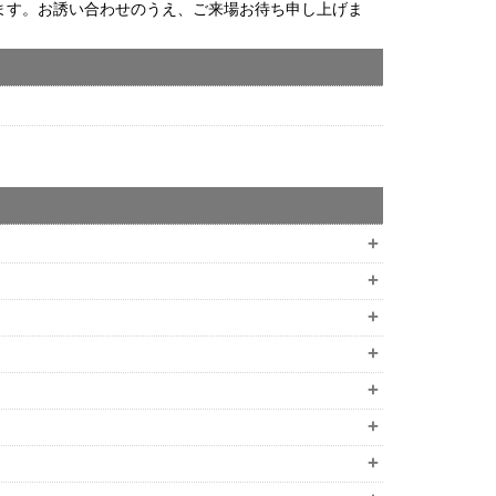
ます。お誘い合わせのうえ、ご来場お待ち申し上げま
+
+
+
+
+
+
+