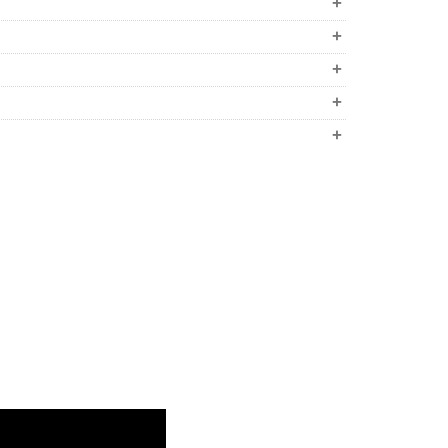
+
+
+
+
+