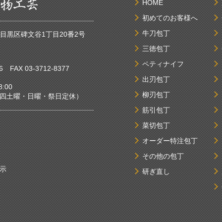
HOME
初めてのお客様へ
牛刀包丁
京都目黒区碑文谷1丁目20番2号
三徳包丁
ペティナイフ
6
FAX 03-3712-8377
出刃包丁
:00
柳刃包丁
曜・日曜・祭日定休）
筋引包丁
菜切包丁
オーダー特注包丁
その他の包丁
示
研ぎ直し