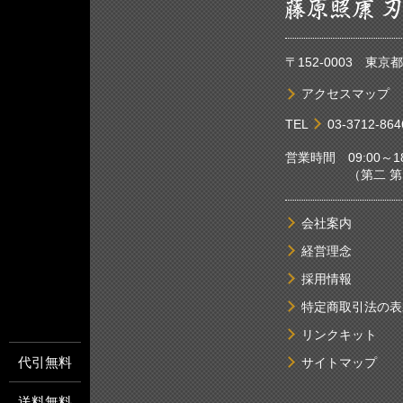
〒152-0003 東
アクセスマップ
TEL
03-3712-864
営業時間 09:00～18
（第二 第四土
会社案内
経営理念
採用情報
特定商取引法の表
リンクキット
代引無料
サイトマップ
送料無料