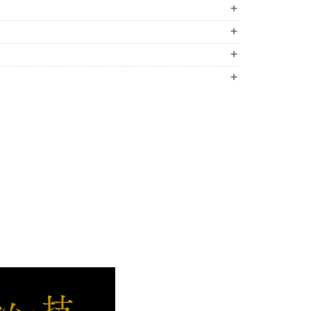
+
+
+
+