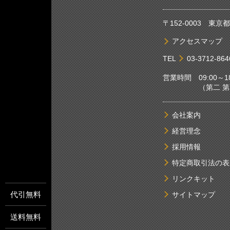
〒152-0003 東
アクセスマップ
TEL
03-3712-864
営業時間 09:00～18
（第二 第四土
会社案内
経営理念
採用情報
特定商取引法の表
リンクキット
代引無料
サイトマップ
送料無料