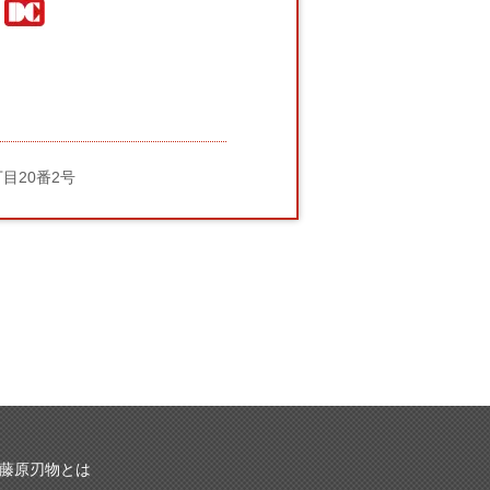
丁目20番2号
藤原刃物とは