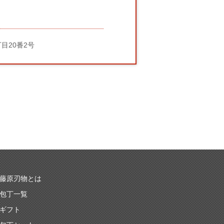
丁目20番2号
藤原刃物とは
包丁一覧
ギフト