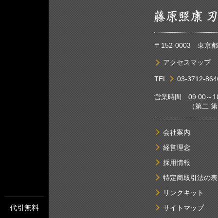
〒152-0003 東
アクセスマップ
TEL
03-3712-864
営業時間 09:00～18
（第二 第四土
会社案内
経営理念
採用情報
特定商取引法の表
リンクキット
代引無料
サイトマップ