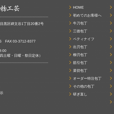
HOME
初めてのお客様へ
牛刀包丁
京都目黒区碑文谷1丁目20番2号
三徳包丁
ペティナイフ
6
FAX 03-3712-8377
出刃包丁
:00
柳刃包丁
曜・日曜・祭日定休）
筋引包丁
菜切包丁
オーダー特注包丁
その他の包丁
示
研ぎ直し