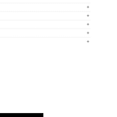
+
+
+
+
+