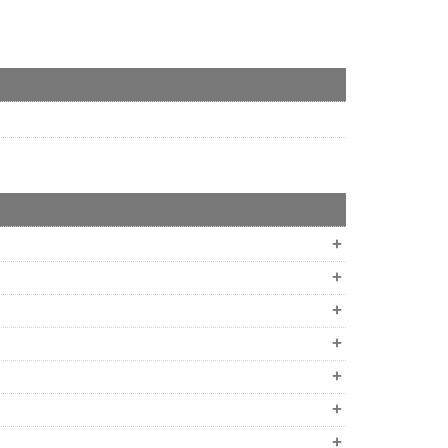
+
+
+
+
+
+
+