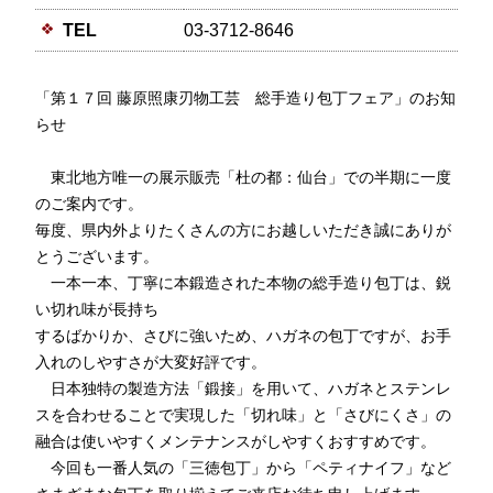
TEL
03-3712-8646
「第１７回 藤原照康刃物工芸 総手造り包丁フェア」のお知
らせ
東北地方唯一の展示販売「杜の都：仙台」での半期に一度
のご案内です。
毎度、県内外よりたくさんの方にお越しいただき誠にありが
とうございます。
一本一本、丁寧に本鍛造された本物の総手造り包丁は、鋭
い切れ味が長持ち
するばかりか、さびに強いため、ハガネの包丁ですが、お手
入れのしやすさが大変好評です。
日本独特の製造方法「鍛接」を用いて、ハガネとステンレ
スを合わせることで実現した「切れ味」と「さびにくさ」の
融合は使いやすくメンテナンスがしやすくおすすめです。
今回も一番人気の「三徳包丁」から「ペティナイフ」など