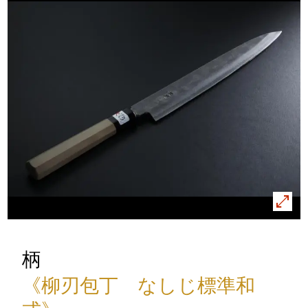
柄
《柳刃包丁 なしじ標準和