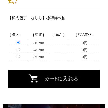
式》
【柳刃包丁 なしじ】標準洋式柄
［ 購入 ］
［ 刃渡 ］
［ 重さ ］
［ 税込価格 ］
210mm
0円
240mm
0円
270mm
0円