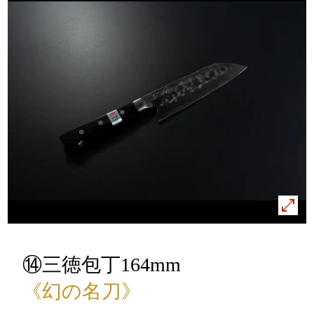
⑭三徳包丁164mm
《幻の名刀》