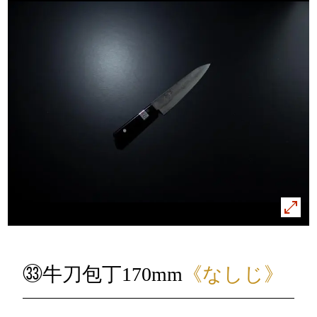
㉝牛刀包丁170mm
《なしじ》