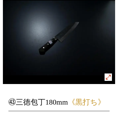
㊸三徳包丁180mm
《黒打ち》