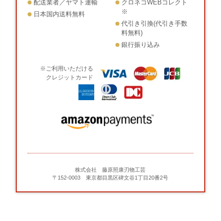
配送業者／ヤマト運輸
クロネコWEBコレクト
※
日本国内送料無料
代引き引換(代引き手数
料無料)
銀行振り込み
※ご利用いただける
クレジットカード
株式会社 藤原照康刃物工芸
〒152-0003 東京都目黒区碑文谷1丁目20番2号