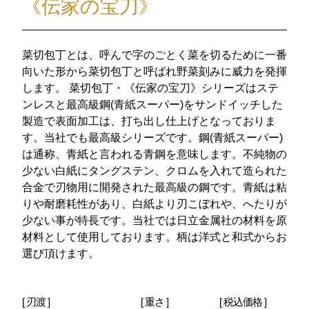
《伝家の宝刀》
菜切包丁とは、呼んで字のごとく菜を切るために一番
向いた形から菜切包丁と呼ばれ野菜刻みに威力を発揮
します。 菜切包丁・《伝家の宝刀》シリーズはステ
ンレスと最高級鋼(青紙スーパー)をサンドイッチした
製造で表面加工は、打ち出し仕上げとなっておりま
す。当社でも最高級シリーズです。鋼(青紙スーパー)
は通称、青紙と言われる青鋼を意味します。不純物の
少ない白紙にタングステン、クロムを入れて造られた
合金で刃物用に開発された最高級の鋼です。青紙は粘
りや耐磨耗性があり、白紙より刃こぼれや、へたりが
少ない事が特長です。当社では日立金属社の材料を原
材料として使用しております。柄は洋式と和式からお
選び頂けます。
[ 刃渡 ]
[ 重さ ]
[ 税込価格 ]