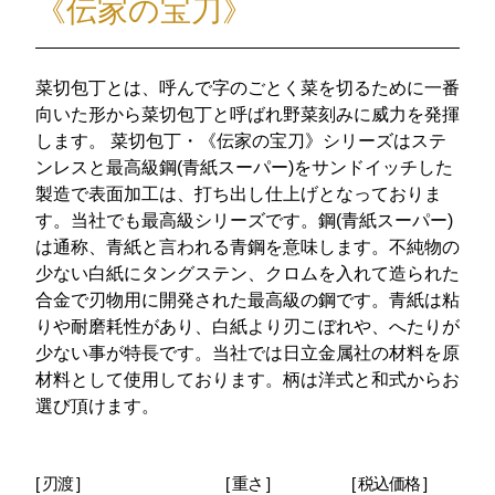
《伝家の宝刀》
菜切包丁とは、呼んで字のごとく菜を切るために一番
向いた形から菜切包丁と呼ばれ野菜刻みに威力を発揮
します。 菜切包丁・《伝家の宝刀》シリーズはステ
ンレスと最高級鋼(青紙スーパー)をサンドイッチした
製造で表面加工は、打ち出し仕上げとなっておりま
す。当社でも最高級シリーズです。鋼(青紙スーパー)
は通称、青紙と言われる青鋼を意味します。不純物の
少ない白紙にタングステン、クロムを入れて造られた
合金で刃物用に開発された最高級の鋼です。青紙は粘
りや耐磨耗性があり、白紙より刃こぼれや、へたりが
少ない事が特長です。当社では日立金属社の材料を原
材料として使用しております。柄は洋式と和式からお
選び頂けます。
[ 刃渡 ]
[ 重さ ]
[ 税込価格 ]