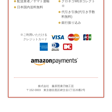
配送業者／ヤマト運輸
クロネコWEBコレクト
※
日本国内送料無料
代引き引換(代引き手数
料無料)
銀行振り込み
※ご利用いただける
クレジットカード
株式会社 藤原照康刃物工芸
〒152-0003 東京都目黒区碑文谷1丁目20番2号