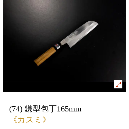
(74) 鎌型包丁165mm
《カスミ》