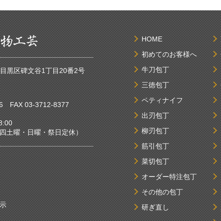
HOME
初めてのお客様へ
牛刀包丁
京都目黒区碑文谷1丁目20番2号
三徳包丁
ペティナイフ
6
FAX 03-3712-8377
出刃包丁
:00
柳刃包丁
曜・日曜・祭日定休）
筋引包丁
菜切包丁
オーダー特注包丁
その他の包丁
示
研ぎ直し