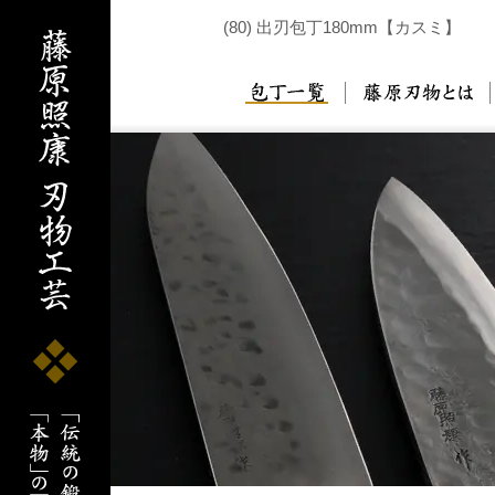
(80) 出刃包丁180mm【カスミ】
包丁一覧
藤