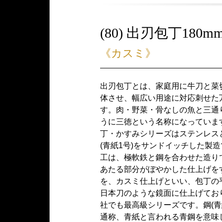
(80) 出刃包丁180m
《カスミ》
出刃包丁とは、家庭用に牛刀と菜
体させ、幅広い用途に対応刺せた
す。肉・野菜・骨なしの魚と三通
うに三徳という名称になっていま
丁・かすみシリーズはステンレス
(青紙1号)をサンドイッチした製
工は、極軟鉄と鋼を合わせた造り
あたる部分がぼやかした仕上げを
を、カスミ仕上げといい、包丁の
日本刀のような鏡面に仕上げてお
社でも最高級シリーズです。鋼(青
通称、青紙と言われる青鋼を意味