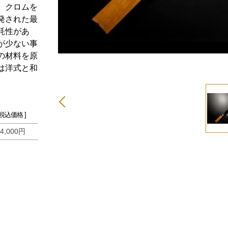
、クロムを
発された最
耗性があ
が少ない事
の材料を原
は洋式と和
 税込価格 ]
4,000円