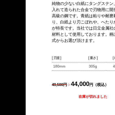
純物の少ない白紙にタングステン
入れて造られた合金で刃物用に開
高級の鋼です。青紙は粘りや耐磨
り、白紙より刃こぼれや、へたり
が特長です。当社では日立金属社
材料として使用しております。柄
式からお選び頂けます。
[ 刃渡 ]
[ 重さ ]
[
180mm
305g
4
44,000
49,500円
円（税込）
在庫が切れました