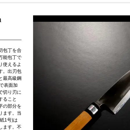
m
切包丁を合
万能包丁で
り使えるよ
す。出刃包
と最高級鋼
造で表面加
で切り刃に
すること
平の部分を
ります。当
紙1号)は
します。不