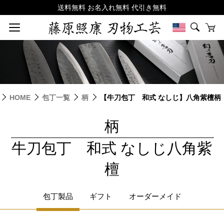
HOME
包丁一覧
柄
【牛刀包丁 和式 なしじ】八角紫檀柄
柄
|
牛刀包丁 和式 なしじ八角紫
檀
包丁製品
ギフト
オーダーメイド