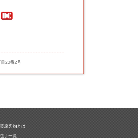
丁目20番2号
藤原刃物とは
包丁一覧