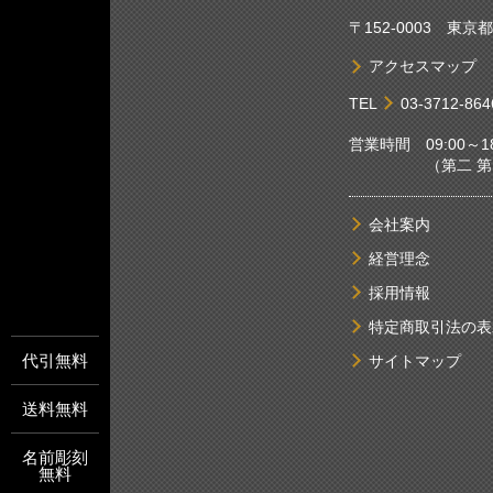
〒152-0003 東
アクセスマップ
TEL
03-3712-864
営業時間 09:00～18
（第二 第四土
会社案内
経営理念
採用情報
特定商取引法の表
代引無料
サイトマップ
送料無料
名前彫刻
無料