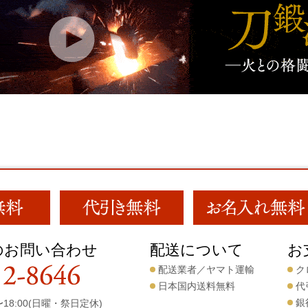
のお問い合わせ
配送について
お
配送業者／ヤマト運輸
ク
日本国内送料無料
代
銀
18:00(日曜・祭日定休)