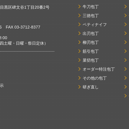
牛刀包丁
京都目黒区碑文谷1丁目20番2号
三徳包丁
ペティナイフ
6
FAX 03-3712-8377
出刃包丁
:00
柳刃包丁
曜・日曜・祭日定休）
筋引包丁
菜切包丁
オーダー特注包丁
その他の包丁
示
研ぎ直し