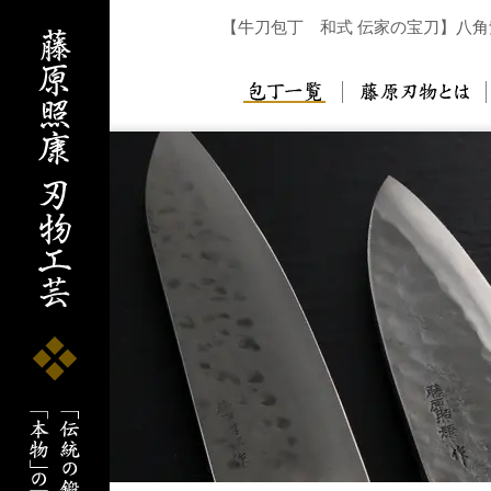
【牛刀包丁 和式 伝家の宝刀】八角
包丁一覧
藤