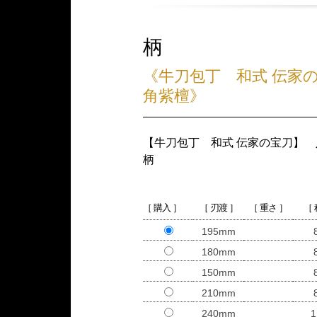
柄
《牛刀包丁 和式 伝家
角紫檀》
【牛刀包丁 和式 伝家の宝刀】
柄
［ 購入 ］
［ 刃渡 ］
［ 重さ ］
［
195mm
180mm
150mm
210mm
240mm
1