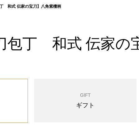
丁 和式 伝家の宝刀】八角紫檀柄
刀包丁 和式 伝家の
GIFT
ギフト