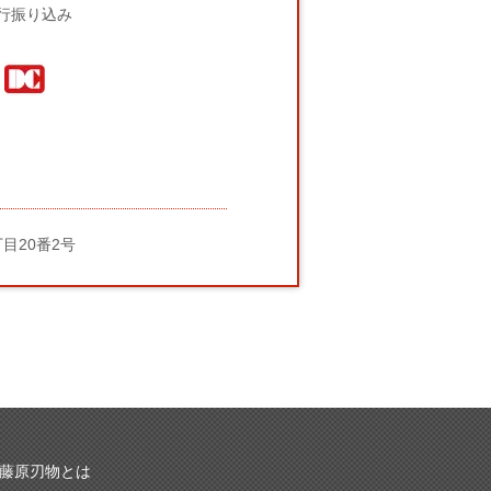
行振り込み
丁目20番2号
藤原刃物とは