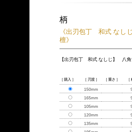
柄
《出刃包丁 和式 なし
檀》
【出刃包丁 和式 なしじ】 八角
［ 購入 ］
［ 刃渡 ］
［ 重さ ］
［
150mm
165mm
105mm
120mm
135mm