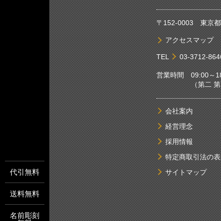
〒152-0003 東
アクセスマップ
TEL
03-3712-864
営業時間 09:00～18
（第二 第四土
会社案内
経営理念
採用情報
特定商取引法の表
代引無料
サイトマップ
送料無料
名前彫刻