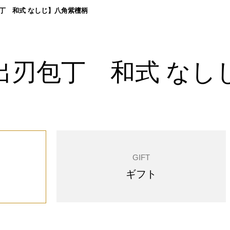
丁 和式 なしじ】八角紫檀柄
出刃包丁 和式 なし
GIFT
ギフト