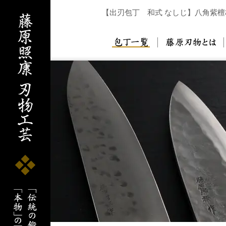
【出刃包丁 和式 なしじ】八角紫檀
包丁一覧
藤