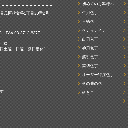
初めてのお客様へ
牛刀包丁
京都目黒区碑文谷1丁目20番2号
三徳包丁
ペティナイフ
6
FAX 03-3712-8377
出刃包丁
:00
柳刃包丁
曜・日曜・祭日定休）
筋引包丁
菜切包丁
オーダー特注包丁
その他の包丁
示
研ぎ直し