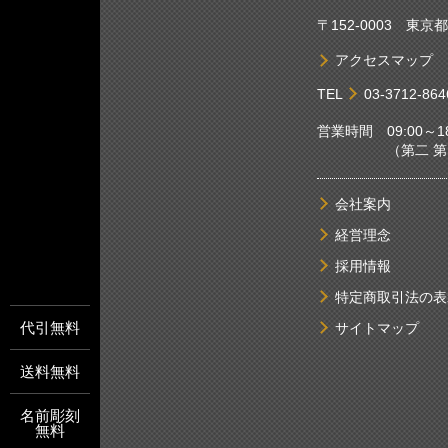
〒152-0003 東
アクセスマップ
TEL
03-3712-864
営業時間 09:00～18
（第二 第四土
会社案内
経営理念
採用情報
特定商取引法の表
代引無料
サイトマップ
送料無料
名前彫刻
無料