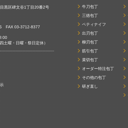
牛刀包丁
京都目黒区碑文谷1丁目20番2号
三徳包丁
ペティナイフ
6
FAX 03-3712-8377
出刃包丁
:00
柳刃包丁
曜・日曜・祭日定休）
筋引包丁
菜切包丁
オーダー特注包丁
その他の包丁
示
研ぎ直し