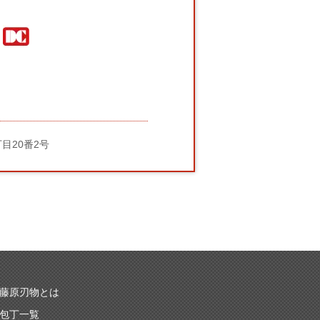
丁目20番2号
藤原刃物とは
包丁一覧