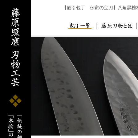
【筋引包丁 伝家の宝刀】八角黒檀
包丁一覧
藤