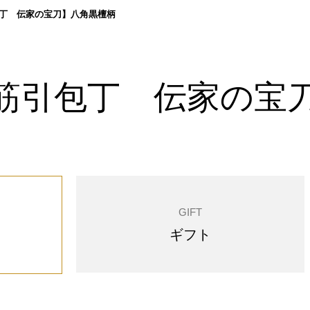
丁 伝家の宝刀】八角黒檀柄
筋引包丁 伝家の宝
GIFT
ギフト