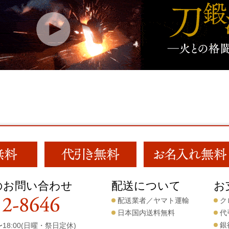
のお問い合わせ
配送について
お
配送業者／ヤマト運輸
ク
日本国内送料無料
代
銀
18:00(日曜・祭日定休)