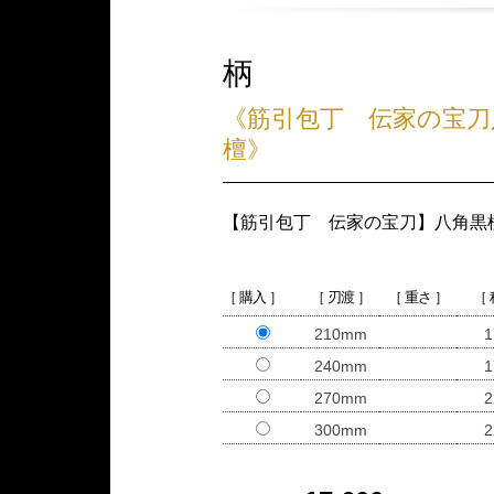
柄
《筋引包丁 伝家の宝刀
檀》
【筋引包丁 伝家の宝刀】八角黒
［ 購入 ］
［ 刃渡 ］
［ 重さ ］
［
210mm
1
240mm
1
270mm
2
300mm
2