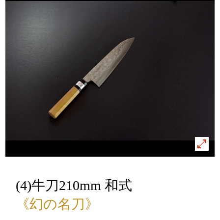
(4)牛刀210mm 和式
《幻の名刀》