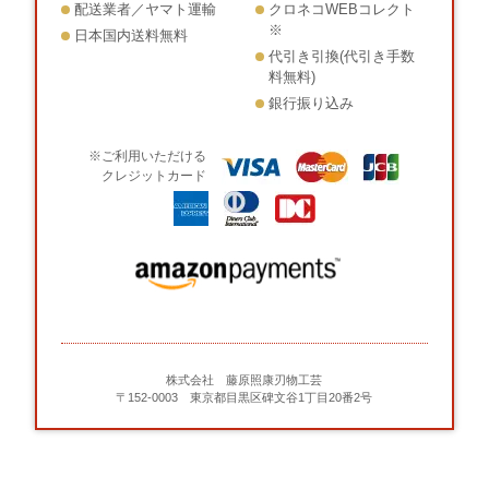
配送業者／ヤマト運輸
クロネコWEBコレクト
※
日本国内送料無料
代引き引換(代引き手数
料無料)
銀行振り込み
※ご利用いただける
クレジットカード
株式会社 藤原照康刃物工芸
〒152-0003 東京都目黒区碑文谷1丁目20番2号