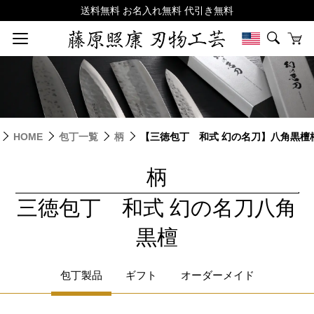
HOME
包丁一覧
柄
【三徳包丁 和式 幻の名刀】八角黒檀
柄
|
三徳包丁 和式 幻の名刀八角
黒檀
包丁製品
ギフト
オーダーメイド