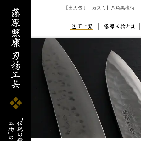
【出刃包丁 カスミ】八角黒檀柄
包丁一覧
藤