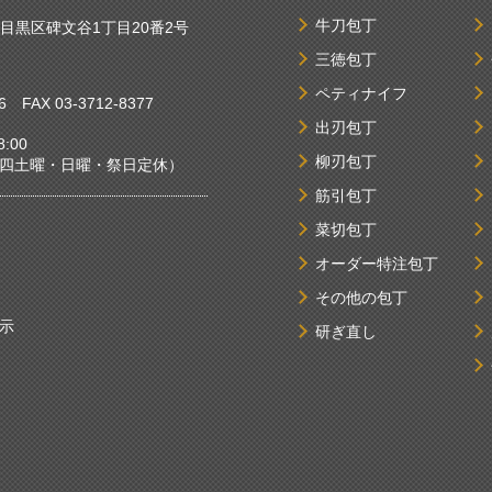
牛刀包丁
京都目黒区碑文谷1丁目20番2号
三徳包丁
ペティナイフ
6
FAX 03-3712-8377
出刃包丁
:00
柳刃包丁
曜・日曜・祭日定休）
筋引包丁
菜切包丁
オーダー特注包丁
その他の包丁
示
研ぎ直し