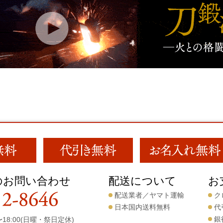
のお問い合わせ
配送について
お
配送業者／ヤマト運輸
ク
日本国内送料無料
代
銀
18:00(日曜・祭日定休)