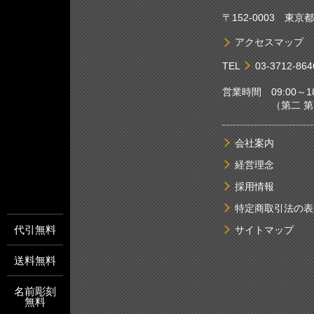
〒152-0003 東
アクセスマップ
TEL
03-3712-864
営業時間 09:00～18
（第二 第四土
会社案内
経営理念
採用情報
特定商取引法の表
代引無料
サイトマップ
送料無料
名前彫刻
無料