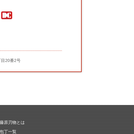
丁目20番2号
藤原刃物とは
包丁一覧