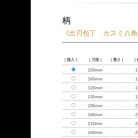
柄
《出刃包丁 カスミ八角
［ 購入 ］
［ 刃渡 ］
［ 重さ ］
［
150mm
1
165mm
1
120mm
1
135mm
1
195mm
2
180mm
2
210mm
2
240mm
2