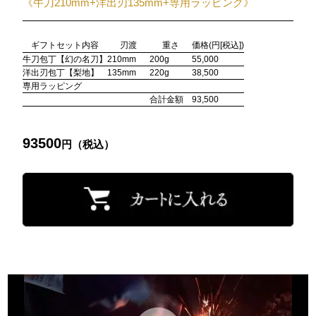
《牛刀210mm+洋出刃135mm+専用ラッピング》
ギフトセット内容
刃渡
重さ
価格(円
[税込]
)
牛刀包丁【幻の名刀】
210mm
200g
55,000
洋出刃包丁【梨地】
135mm
220g
38,500
専用ラッピング
合計金額
93,500
93500
円（税込）