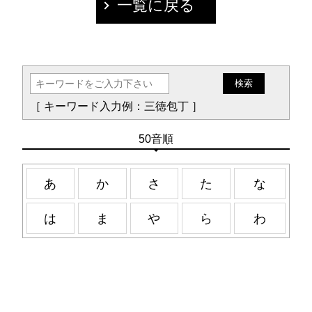
一覧に戻る
［ キーワード入力例：三徳包丁 ］
50音順
あ
か
さ
た
な
は
ま
や
ら
わ