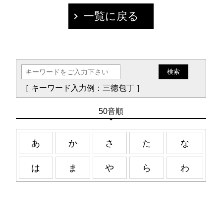
一覧に戻る
［ キーワード入力例：三徳包丁 ］
50音順
あ
か
さ
た
な
は
ま
や
ら
わ