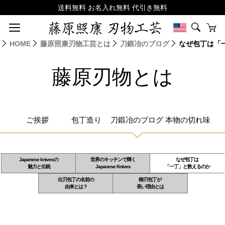
HOME
藤原照康刃物工芸とは
刀鍛冶のブログ
なぜ包丁は「
藤原刃物とは
ご挨拶
包丁造り
刀鍛冶のブログ
本物の切れ味
Japanese knivesの
世界のキッチンで輝く
なぜ包丁は
魅力と伝統
Japanese Knives
「一丁」と数えるのか
出刃包丁の名前の
柳刃包丁が
由来とは？
長い理由とは