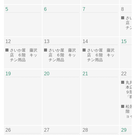
5
6
7
8
さい
店 
チン
12
13
14
15
さいか屋 藤沢
さいか屋 藤沢
さいか屋 藤沢
店 ６階 キッ
店 ６階 キッ
店 ６階 キッ
チン用品
チン用品
チン用品
19
20
21
22
丸井
本店
９階
「職
松屋
階 
ョ
26
27
28
29