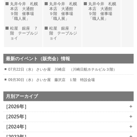
丸井今井 札幌
丸井今井 札幌
丸井今井 札幌
本店 大通館
本店 大通館
本店 大通館
９階 催事場
９階 催事場
９階 催事場
「職人展」
「職人展」
「職人展」
松屋 銀座 ７
松屋 銀座 ７
階 テーブルジ
階 テーブルジ
ョイ
ョイ
最新のイベント（販売会）情報
07月22日（水） さいか屋 川崎店 （川崎日航ホテルビル３階）
09月30日（水） さいか屋 藤沢店 １階 特設会場
月別アーカイブ
+
［2026年］
+
［2025年］
+
［2024年］
+
［2023年］