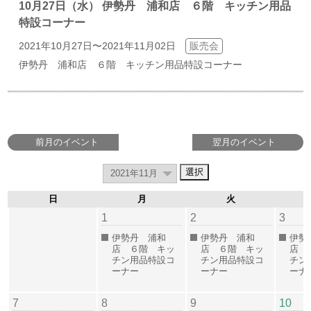
10月27日（水） 伊勢丹 浦和店 ６階 キッチン用品
特設コーナー
2021年10月27日〜2021年11月02日
販売会
伊勢丹 浦和店 ６階 キッチン用品特設コーナー
前月のイベント
翌月のイベント
日
月
火
1
2
3
伊勢丹 浦和
伊勢丹 浦和
伊勢
店 ６階 キッ
店 ６階 キッ
店 
チン用品特設コ
チン用品特設コ
チン
ーナー
ーナー
ーナ
7
8
9
10