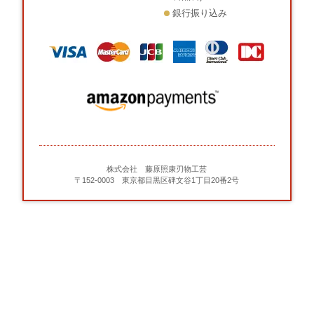
銀行振り込み
株式会社 藤原照康刃物工芸
〒152-0003 東京都目黒区碑文谷1丁目20番2号