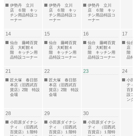
伊勢丹 立川
伊勢丹 立川
伊勢丹 立川
店 ６階 キッ
店 ６階 キッ
店 ６階 キッ
チン用品特設コ
チン用品特設コ
チン用品特設コ
ーナー
ーナー
ーナー
14
15
16
17
仙台 藤崎百貨
仙台 藤崎百貨
仙台 藤崎百貨
仙台
店 大町館４
店 大町館４
店 大町館４
店 
階 キッチン用
階 キッチン用
階 キッチン用
階 
品特設コーナー
品特設コーナー
品特設コーナー
品特
21
22
23
24
匠大塚 春日部
匠大塚 春日部
小田
本店（旧西武百
本店（旧西武百
ティ
貨店）2階 特設
貨店）2階 特設
百貨
会場
会場
設コ
ンク
28
29
30
小田原ダイナシ
小田原ダイナシ
小田原ダイナシ
ティ （旧西武
ティ （旧西武
ティ （旧西武
百貨店）１階特
百貨店）１階特
百貨店）１階特