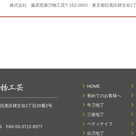
株式会社 藤原照康刃物工芸
〒152-0003 東京都目黒区碑文谷1
HOME
初めてのお客様へ
牛刀包丁
京都目黒区碑文谷1丁目20番2号
三徳包丁
ペティナイフ
6
FAX 03-3712-8377
出刃包丁