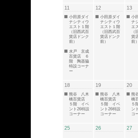
11
12
13
小田原ダイ
小田原ダイ
小
ナシティウ
ナシティウ
ナ
エスト１階
エスト１階
エ
（旧西武百
（旧西武百
（
貨店ドンク
貨店ドンク
貨
前）
前）
前
水戸 京成
百貨店 ６
階 陶器脇
特設コーナ
ー
18
19
20
熊谷 八木
熊谷 八木
熊
橋百貨店
橋百貨店
橋
５階 イベ
５階 イベ
５
ント26特設
ント26特設
ント
コーナー
コーナー
コ
25
26
27