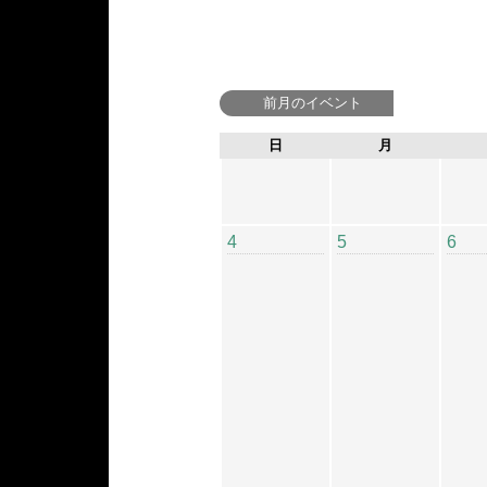
前月のイベント
日
月
4
5
6