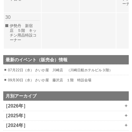
ー
30
伊勢丹 新宿
店 ５階 キッ
チン用品特設コ
ーナー
最新のイベント（販売会）情報
07月22日（水） さいか屋 川崎店 （川崎日航ホテルビル３階）
09月30日（水） さいか屋 藤沢店 １階 特設会場
月別アーカイブ
+
［2026年］
+
［2025年］
+
［2024年］