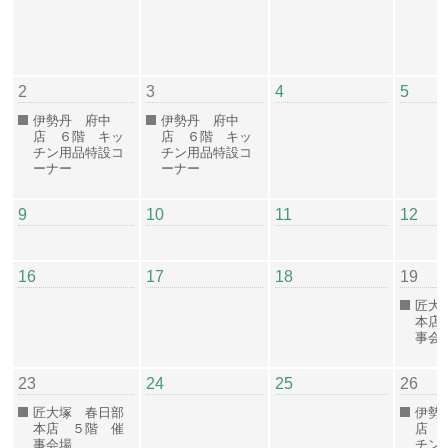
2
3
4
5
伊勢丹 府中
伊勢丹 府中
店 ６階 キッ
店 ６階 キッ
チン用品特設コ
チン用品特設コ
ーナー
ーナー
9
10
11
12
16
17
18
19
匠大
本店
事会
23
24
25
26
匠大塚 春日部
伊勢
本店 ５階 催
店 
事会場
チン