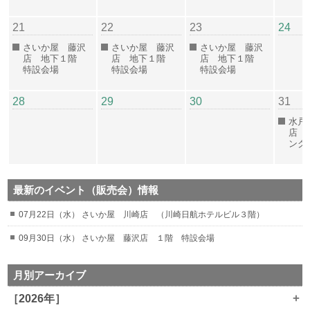
21
22
23
24
さいか屋 藤沢
さいか屋 藤沢
さいか屋 藤沢
店 地下１階
店 地下１階
店 地下１階
特設会場
特設会場
特設会場
28
29
30
31
水戸
店 
ン
最新のイベント（販売会）情報
07月22日（水） さいか屋 川崎店 （川崎日航ホテルビル３階）
09月30日（水） さいか屋 藤沢店 １階 特設会場
月別アーカイブ
+
［2026年］