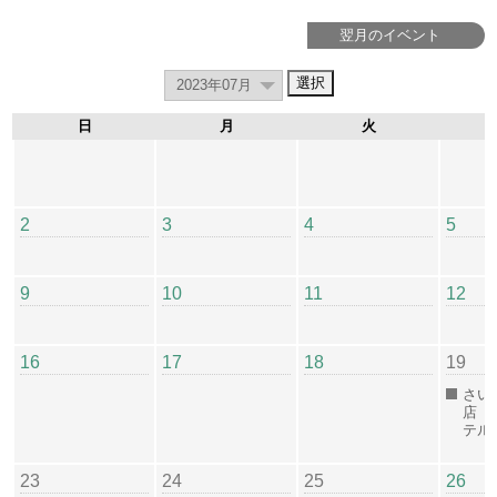
翌月のイベント
日
月
火
2
3
4
5
9
10
11
12
16
17
18
19
さい
店（
テル
23
24
25
26